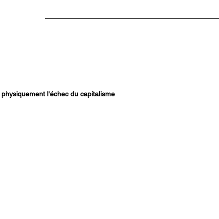
Home
A Propos
PART 1
PART 2
PART
 physiquement l'échec du capitalisme