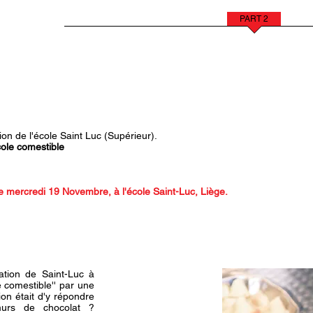
Home
A Propos
PART 1
PART 2
PART
ion de l'école Saint Luc (Supérieur).
cole comestible
le mercredi 19 Novembre, à l'école Saint-Luc, Liège.
ation de Saint-Luc à
 comestible'' par une
ion était d'y répondre
 murs de chocolat ?