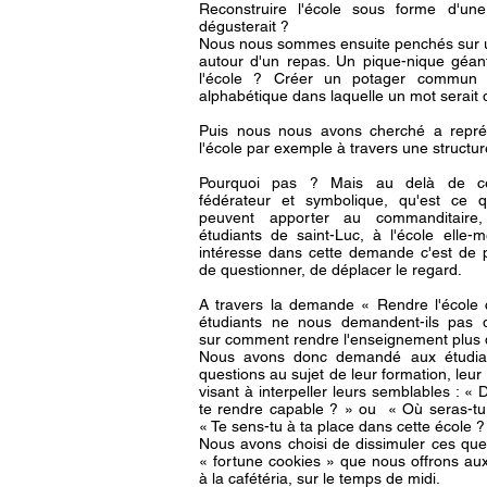
Reconstruire l'école sous forme d'un
dégusterait ?
Nous nous sommes ensuite penchés sur un
autour d'un repas. Un pique-nique géan
l'école ? Créer un potager commun 
alphabétique dans laquelle un mot serait
Puis nous nous avons cherché a repré
l'école par exemple à travers une struct
Pourquoi pas ? Mais au delà de ces
fédérateur et symbolique, qu'est ce q
peuvent apporter au commanditaire
étudiants de saint-Luc, à l'école ell
intéresse dans cette demande c'est de p
de questionner, de déplacer le regard.
A travers la demande « Rendre l'école 
étudiants ne nous demandent-ils pas 
sur comment rendre l'enseignement plus 
Nous avons donc demandé aux étudian
questions au sujet de leur formation, leur
visant à interpeller leurs semblables : «
te rendre capable ? » ou « Où seras-tu
« Te sens-tu à ta place dans cette école ? 
Nous avons choisi de dissimuler ces que
« fortune cookies » que nous offrons aux 
à la cafétéria, sur le temps de midi.