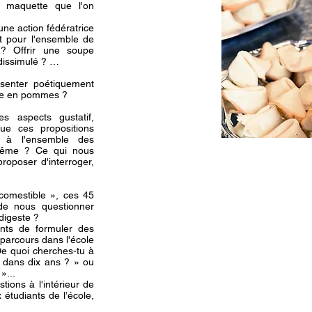
e maquette que l'on
e action fédératrice
t pour l'ensemble de
? Offrir une soupe
 dissimulé ? …
senter poétiquement
ure en pommes ?
 aspects gustatif,
ue ces propositions
, à l'ensemble des
e-même ? Ce qui nous
roposer d'interroger,
comestible », ces 45
de nous questionner
digeste ?
ts de formuler des
 parcours dans l'école
 De quoi cherches-tu à
 dans dix ans ? » ou
»...
sti
ons à l'intérieur de
étudiants de l’école,