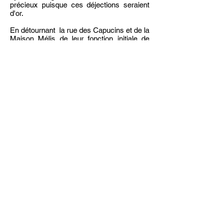
précieux puisque ces déjections seraient
d'or.
En détournant la rue des Capucins et de la
Maison Mélis de leur fonction initiale de
zone commerçante, en les transformant
en un observatoire d'espèce
rare
, nous
affirmions une autre manière d'envisager
les critères d'attractivité de l'espace urbain.