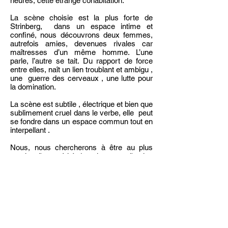
heures, cette étrange cohabitation.
La scène choisie est la plus forte de
Strinberg, dans un espace intime et
confiné, nous découvrons deux femmes,
autrefois amies, devenues rivales car
maîtresses d’un même homme. L’une
parle, l’autre se tait. Du rapport de force
entre elles, naît un lien troublant et ambigu ,
une guerre des cerveaux , une lutte pour
la domination.
La scène est subtile , électrique et bien que
sublimement cruel dans le verbe, elle peut
se fondre dans un espace commun tout en
interpellant .
Nous, nous chercherons à être au plus
proche d'une vérité dans le mot et l'action
afin de mêler le faux au vrai.
Dans cette recherche, lorsque nous
sentons les gens curieux de ce qui ce
passe, nous leur demandons si ils y ont
cru.
L'expression "laver son sale linge en